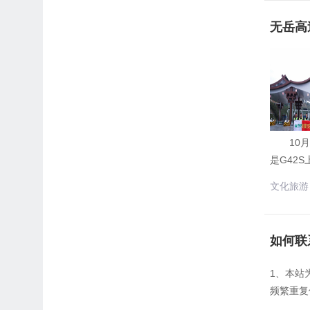
无岳高
10月2
是G42
文化旅游
如何联
1、本站
频繁重复