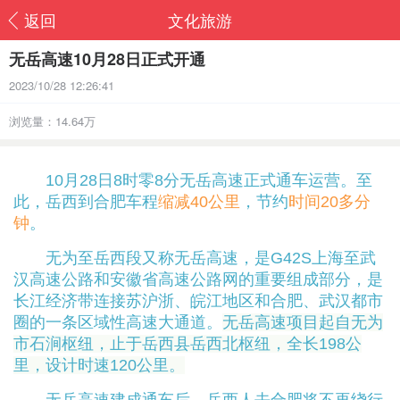
返回
文化旅游
无岳高速10月28日正式开通
2023/10/28 12:26:41
浏览量：14.64万
10月28日8时零8分无岳高速正式通车运营。至
此，
岳西到合肥车程
缩减40公里
，节约
时间20多分
钟
。
无为至岳西段又称无岳高速，是G42S上海至武
汉高速公路和安徽省高速公路网的重要组成部分，是
长江经济带连接苏沪浙、皖江地区和合肥、武汉都市
圈的一条区域性高速大通道。
无岳高速项目起自无为
市石涧枢纽，止于岳西县岳西北枢纽，全长198公
里，设计时速120公里。