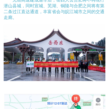
无岳高速建成通车后，岳西人去合肥将不再绕行
潜山县城，同时宣城、芜湖、铜陵与合肥之间将有第
二条过江直达通道，丰富省会与皖江城市之间的交通
走廊。