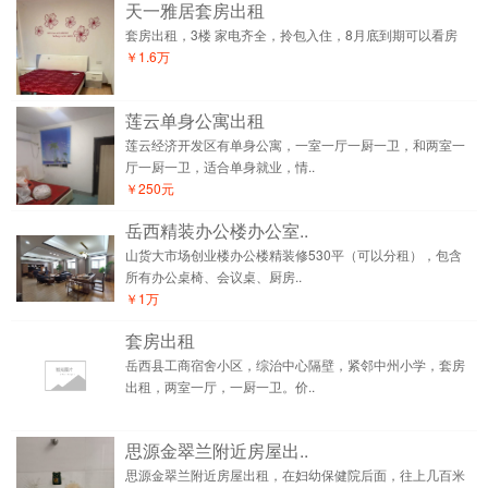
天一雅居套房出租
套房出租，3楼 家电齐全，拎包入住，8月底到期可以看房
￥1.6万
莲云单身公寓出租
莲云经济开发区有单身公寓，一室一厅一厨一卫，和两室一
厅一厨一卫，适合单身就业，情..
￥250元
岳西精装办公楼办公室..
山货大市场创业楼办公楼精装修530平（可以分租），包含
所有办公桌椅、会议桌、厨房..
￥1万
套房出租
岳西县工商宿舍小区，综治中心隔壁，紧邻中州小学，套房
出租，两室一厅，一厨一卫。价..
思源金翠兰附近房屋出..
思源金翠兰附近房屋出租，在妇幼保健院后面，往上几百米