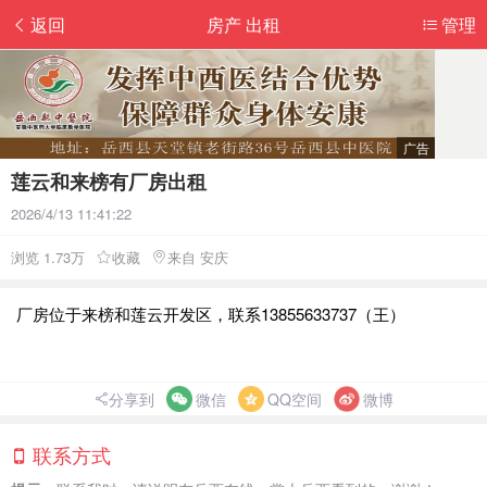
返回
房产 出租
管理
莲云和来榜有厂房出租
2026/4/13 11:41:22
浏览 1.73万
收藏
来自 安庆
厂房位于来榜和莲云开发区，联系13855633737（王）
分享到
微信
QQ空间
微博
联系方式