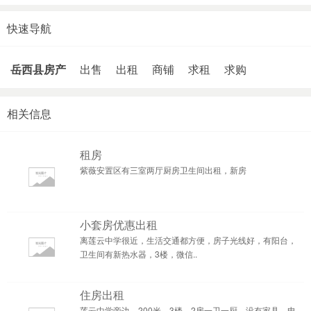
快速导航
岳西县房产
出售
出租
商铺
求租
求购
相关信息
租房
紫薇安置区有三室两厅厨房卫生间出租，新房
小套房优惠出租
离莲云中学很近，生活交通都方便，房子光线好，有阳台，
卫生间有新热水器，3楼，微信..
住房出租
莲云中学旁边，200米，3楼，2房一卫一厨，没有家具，电