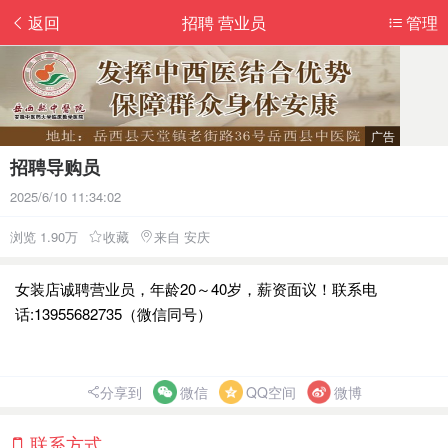
返回
招聘 营业员
管理
招聘导购员
2025/6/10 11:34:02
浏览 1.90万
收藏
来自 安庆
女装店诚聘营业员，年龄20～40岁，薪资面议！联系电
话:13955682735（微信同号）
分享到
微信
QQ空间
微博
联系方式